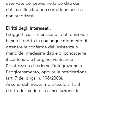
osservate per prevenire la perdita dei
dati, usi illeciti o non corretti ed accessi
non autorizzati.
Diritti degli interessati.
I soggetti cui si riferiscono i dati personali
hanno il diritto in qualunque momento di
ottenere la conferma dell’esistenza o
meno dei medesimi dati e di conoscerne
il contenuto e l’origine, verificarne
l’esattezza o chiederne l’integrazione o
l’aggiornamento, oppure la rettificazione
(art. 7 del d.lgs. n. 196/2003).
Ai sensi del medesimo articolo si ha il
diritto di chiedere la cancellazione, la
trasformazione in forma anonima o il
blocco dei dati trattati in violazione di
legge, nonché di opporsi in ogni caso, per
motivi legittimi, al loro trattamento.
Le richieste vanno rivolte al Titolare,
senza formalità, inviando una